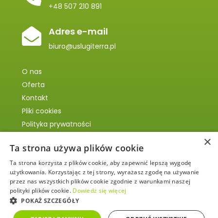
+48 507 210 891
Adres e-mail

biuro@uslugiterra.pl
O nas
Oferta
Kontakt
Pliki cookies
Polityka prywatności
×
Ta strona używa plików cookie
Ta strona korzysta z plików cookie, aby zapewnić lepszą wygodę
użytkowania. Korzystając z tej strony, wyrażasz zgodę na używanie
przez nas wszystkich plików cookie zgodnie z warunkami naszej
polityki plików cookie.
Dowiedz się więcej
POKAŻ SZCZEGÓŁY
© 2022–2026 TERRA – Firma Usługowa Katarzyna Hajka.